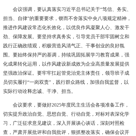
会议强调，要认真落实习近平总书记关于“笃信、务实、
担当、自律”的重要要求，锲而不舍落实中央八项规定精神，
推进作风建设常态化长效化，以优良作风凝聚人心、激发干
劲、保障发展。要坚持求真务实，引导党员干部牢固树立和
践行正确政绩观，积极营造风清气正、干事创业的良好氛
围。要始终保持严的基调，持续巩固拓展学习教育成果，强
化成果转化运用，以作风建设新成效为企业高质量发展提供
坚强政治保证。要牢牢扛起管党治党主体责任，领导班子成
员切实履行“一岗双责”，践行群众路线，加强自我监督，以
实际行动诠释忠诚、干净、担当。
会议要求，要做好2025年度民主生活会各项准备工作，
切实提升政治自觉、思想自觉、行动自觉，对标对表深化学
习，广泛征求意见建议，深入开展谈心谈话，深刻对照检
查，严肃开展批评和自我批评，狠抓整改落实，确保会议开