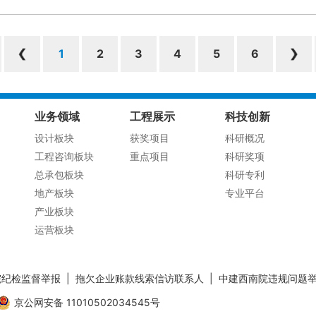
1
2
3
4
5
6
业务领域
工程展示
科技创新
设计板块
获奖项目
科研概况
工程咨询板块
重点项目
科研奖项
总承包板块
科研专利
地产板块
专业平台
产业板块
运营板块
院纪检监督举报
|
拖欠企业账款线索信访联系人
|
中建西南院违规问题
京公网安备 11010502034545号