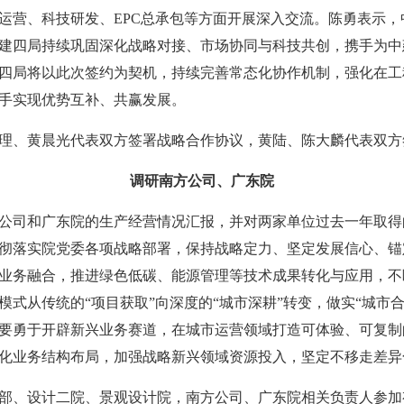
营、科技研发、EPC总承包等方面开展深入交流。陈勇表示，
建四局持续巩固深化战略对接、市场协同与科技共创，携手为中
四局将以此次签约为契机，持续完善常态化协作机制，强化在工
手实现优势互补、共赢发展。
、黄晨光代表双方签署战略合作协议，黄陆、陈大麟代表双方签
调研南方公司、广东院
司和广东院的生产经营情况汇报，并对两家单位过去一年取得
彻落实院党委各项战略部署，保持战略定力、坚定发展信心、锚
业务融合，推进绿色低碳、能源管理等技术成果转化与应用，不
模式从传统的“项目获取”向深度的“城市深耕”转变，做实“城市
要勇于开辟新兴业务赛道，在城市运营领域打造可体验、可复制
化业务结构布局，加强战略新兴领域资源投入，坚定不移走差异
、设计二院、景观设计院，南方公司、广东院相关负责人参加